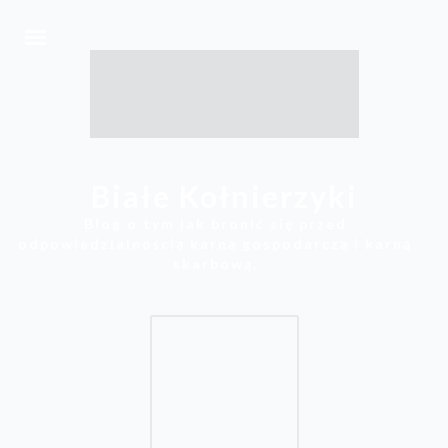
Białe Kołnierzyki
Blog o tym jak bronić się przed
odpowiedzialnością karną gospodarczą i karną
skarbową.