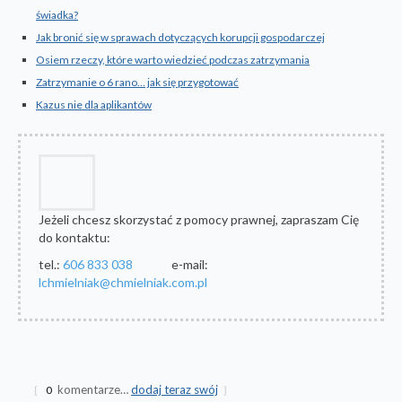
świadka?
Jak bronić się w sprawach dotyczących korupcji gospodarczej
Osiem rzeczy, które warto wiedzieć podczas zatrzymania
Zatrzymanie o 6 rano… jak się przygotować
Kazus nie dla aplikantów
Jeżeli chcesz skorzystać z pomocy prawnej, zapraszam Cię
do kontaktu:
tel.:
606 833 038
e-mail:
lchmielniak@chmielniak.com.pl
komentarze…
dodaj teraz swój
{
0
}