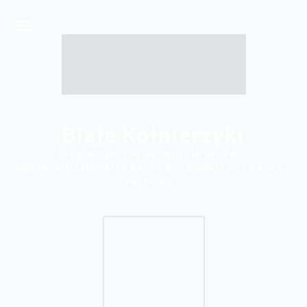
Białe Kołnierzyki
Blog o tym jak bronić się przed
odpowiedzialnością karną gospodarczą i karną
skarbową.