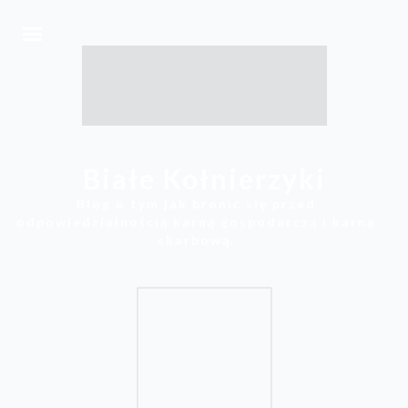
Białe Kołnierzyki
Blog o tym jak bronić się przed
odpowiedzialnością karną gospodarczą i karną
skarbową.