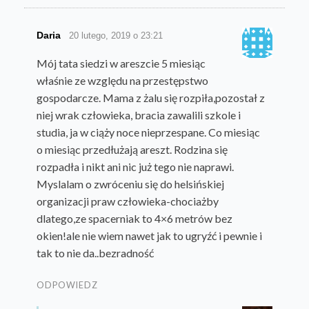
Daria
20 lutego, 2019 o 23:21
Mój tata siedzi w areszcie 5 miesiąc
właśnie ze względu na przestępstwo
gospodarcze. Mama z żalu się rozpiła,pozostał z
niej wrak człowieka, bracia zawalili szkole i
studia, ja w ciąży noce nieprzespane. Co miesiąc
o miesiąc przedłużają areszt. Rodzina się
rozpadła i nikt ani nic już tego nie naprawi.
Myslalam o zwróceniu się do helsińskiej
organizacji praw człowieka-chociażby
dlatego,ze spacerniak to 4×6 metrów bez
okien!ale nie wiem nawet jak to ugryźć i pewnie i
tak to nie da..bezradność
ODPOWIEDZ