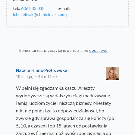
tel.:
606 833 038
e-mail:
lchmielniak@chmielniak.com.pl
komentarze… przeczytaj je poniżej albo
dodaj swój
{
4
}
Natalia Klima-Piotrowska
19 lutego, 2014 o 11:50
W pełni się zgadzam Łukaszu. Areszty
wydobywcze są w dalszym ciągu nadużywane,
łamią ludziom życie i niszczą biznesy. Niestety
nikt nie ponosi za to odpowiedzialności, bo
zwykle gdy sprawa gospodarcza się kończy (po
5, 10, a czasem i po 15 latach od postawienia
zarzutów!), nie ma możliwości pociągnięcia do