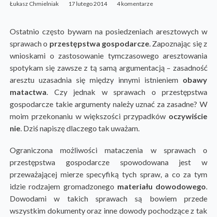
Łukasz Chmielniak
17 lutego 2014
4 komentarze
Ostatnio często bywam na posiedzeniach aresztowych w
sprawach o
przestępstwa gospodarcze
. Zapoznając się z
wnioskami o zastosowanie tymczasowego aresztowania
spotykam się zawsze z tą samą argumentacją – zasadność
aresztu uzasadnia się między innymi istnieniem
obawy
matactwa
. Czy jednak w sprawach o przestępstwa
gospodarcze takie argumenty należy uznać za zasadne? W
moim przekonaniu w większości przypadków
oczywiście
nie
. Dziś napiszę dlaczego tak uważam.
Ograniczona możliwości mataczenia w sprawach o
przestępstwa gospodarcze spowodowana jest w
przeważającej mierze specyfiką tych spraw, a co za tym
idzie rodzajem gromadzonego
materiału dowodowego
.
Dowodami w takich sprawach są bowiem przede
wszystkim dokumenty oraz inne dowody pochodzące z tak