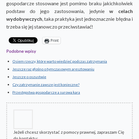
gospodarcze stosowane jest pomimo braku jakichkolwiek
podstaw do jego zastosowania, jedynie
w celach
wydobywczych
, taka praktyka jest jednoznacznie błędna i
trzeba się jej stanowczo przeciwstawiać!
Print
Podobne wpisy
Osiem rzeczy, które warto wiedzieć podczas zatrzymania
Jeszcze raz głośno o tymczasowym aresztowaniu
Jeszcze o oszustwie
Czy zatrzymanie zawsze jest konieczne?
Przestępstwa gospodarcze a surowa kara
Jeżeli chcesz skorzystać z pomocy prawnej, zapraszam Cię
do kontaktu: