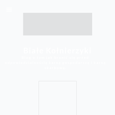
Białe Kołnierzyki
Blog o tym jak bronić się przed
odpowiedzialnością karną gospodarczą i karną
skarbową.