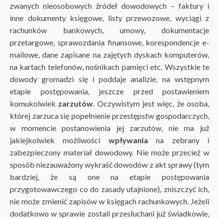
zwanych nieosobowych źródeł dowodowych – faktury i
inne dokumenty księgowe, listy przewozowe, wyciągi z
rachunków bankowych, umowy, dokumentacje
przetargowe, sprawozdania finansowe, korespondencje e-
mailowe, dane zapisane na zajętych dyskach komputerów,
na kartach telefonów, nośnikach pamięci etc. Wszystkie te
dowody gromadzi się i poddaje analizie, na wstępnym
etapie postępowania, jeszcze przed postawieniem
komukolwiek
zarzutów
. Oczywistym jest więc, że osoba,
której zarzuca się popełnienie przestępstw gospodarczych,
w momencie postanowienia jej zarzutów, nie ma już
jakiejkolwiek możliwości
wpływania
na zebrany i
zabezpieczony materiał dowodowy. Nie może przecież w
sposób niezauważony wykraść dowodów z akt sprawy (tym
bardziej, że są one na etapie postępowania
przygotowawczego co do zasady utajnione), zniszczyć ich,
nie może zmienić zapisów w księgach rachunkowych. Jeżeli
dodatkowo w sprawie zostali przesłuchani już świadkowie,