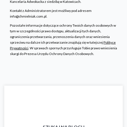
Kancelaria Adwokacka z siedzibą w Katowicach.
Kontakt z Administratorem jest możliwy pod adresem
info@chmielniak.com.pl.
Pozostałe informacje dotyczące ochrony Twoich danych osobowych w
tym w szczególności prawo dostępu, aktualizacji tych danych,
ograniczenia przetwarzania, przenoszenia danych oraz wniesienia
sprzeciwu na dalsze ich przetwarzanie znajdują się w tutejszej
Polityce
Prywatności
. W sprawach spornych przysługuje Tobie prawo wniesienia
skargi do Prezesa Urzędu Ochrony Danych Osobowych.
SZUKAJ NA BLOGU