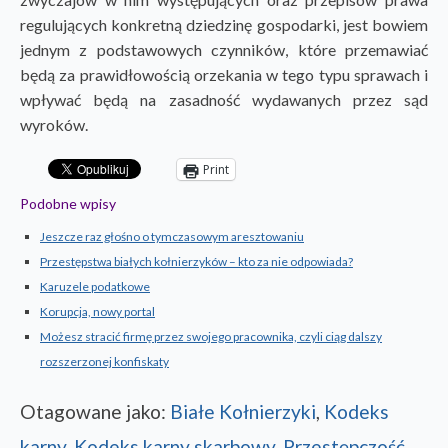
regulujących konkretną dziedzinę gospodarki, jest bowiem
jednym z podstawowych czynników, które przemawiać
będą za prawidłowością orzekania w tego typu sprawach i
wpływać będą na zasadność wydawanych przez sąd
wyroków.
Print
Podobne wpisy
Jeszcze raz głośno o tymczasowym aresztowaniu
Przestępstwa białych kołnierzyków – kto za nie odpowiada?
Karuzele podatkowe
Korupcja, nowy portal
Możesz stracić firmę przez swojego pracownika, czyli ciąg dalszy
rozszerzonej konfiskaty
Otagowane jako:
Białe Kołnierzyki
,
Kodeks
karny
,
Kodeks karny skarbowy
,
Przestępczość