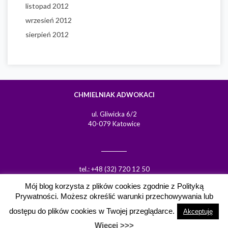
listopad 2012
wrzesień 2012
sierpień 2012
CHMIELNIAK ADWOKACI
ul. Gliwicka 6/2
40-079 Katowice
tel.: +48 (32) 720 12 50
tel.: +48 606 833 038
Mój blog korzysta z plików cookies zgodnie z Polityką
fax: +48 (32) 720 12 51
Prywatności. Możesz określić warunki przechowywania lub
email:
lchmielniak@chmielniak.com.pl
dostępu do plików cookies w Twojej przeglądarce.
Akceptuję
Więcej >>>