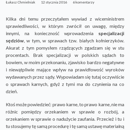
Łukasz Chmielniak
12 stycznia 2016
6 komentarzy
Kilka dni temu przeczytałem wywiad z wiceministrem
sprawiedliwości, w którym zwrócił on uwagę, między
innymi, na konieczność wprowadzenia
specjalizacji
sędziów
, w tym, w sprawach tzw. białych kołnierzyków.
Akurat z tym pomysłem rządzących zgadzam się w stu
procentach. Brak specjalizacji w polskich sądach to
bowiem, w moim przekonaniu, zjawisko bardzo negatywne
i niewątpliwie mające wpływ na prawidłowość wyroków
wydawanych przez sądy. Wypowiadam się tutaj oczywiście
o sprawach karnych, gdyż z tymi ma do czynienia na co
dzień.
Ktoś może powiedzieć: prawo karne, to prawo karne, nie ma
różnic pomiędzy orzekaniem w sprawie o rozbój, a
orzekaniem w sprawie o nadużycie zaufania. Przecież i tu i
tu stosujemy tę samą procedurę i tę samą ustawę materialną