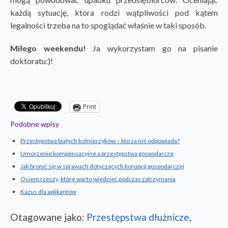
każdą sytuację, która rodzi wątpliwości pod kątem
legalności trzeba na to spoglądać właśnie w taki sposób.
Miłego weekendu!
Ja wykorzystam go na pisanie
doktoratu:)!
Print
Podobne wpisy
Przestępstwa białych kołnierzyków – kto za nie odpowiada?
Umorzenie kompensacyjne a przestępstwa gospodarcze
Jak bronić się w sprawach dotyczących korupcji gospodarczej
Osiem rzeczy, które warto wiedzieć podczas zatrzymania
Kazus dla aplikantów
Otagowane jako:
Przestępstwa dłużnicze
,