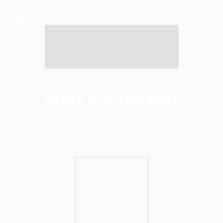
Białe Kołnierzyki
Blog o tym jak bronić się przed
odpowiedzialnością karną gospodarczą i karną
skarbową.