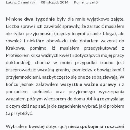
Łukasz Chmielniak
08 listopada 2014
Komentarze (0)
Minione
dwa tygodnie
były dla mnie wyjątkowo zajęte.
Liczba spraw i ich zawiłość sprawiły, że zarzucić musiałem
nie tylko przyjemności (między innymi pisanie bloga), ale
również i niektóre obowiązki (nie dotarłem wczoraj do
Krakowa, pomimo, iż musiałem przedyskutować z
Profesorem kilka ważnych kwestii dotyczących mojej pracy
doktorskiej), chociaż w moim przypadku trudno jest
przeprowadzić wyraźną granicę pomiędzy obowiązkami i
przyjemnościami, nazbyt często się one ze sobą zlewają. W
końcu jednak załatwiłem
wszystkie ważne sprawy
i z
poczuciem spełnienia oraz przyjemnego wyczerpania
wracałem późnym wieczorem do domu A4-ką rozmyślając
o czym dziś napisać, jakie zagadnienie wybrać, jaki problem
Ci przybliżyć.
Wybrałem kwestię dotyczącą
niezaspokojenia roszczeń