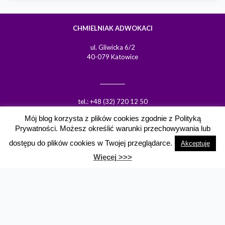
CHMIELNIAK ADWOKACI
ul. Gliwicka 6/2
40-079 Katowice
tel.: +48 (32) 720 12 50
tel.: +48 606 833 038
Mój blog korzysta z plików cookies zgodnie z Polityką
fax: +48 (32) 720 12 51
Prywatności. Możesz określić warunki przechowywania lub
email:
lchmielniak@chmielniak.com.pl
dostępu do plików cookies w Twojej przeglądarce.
Akceptuję
Więcej >>>
Polityka prywatności
Ograniczenie odpowiedzialności
Strategy, design, marketing & support by
web.lex